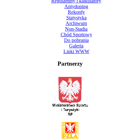
Regulaminy i kalkulatory
Antydoping
Rekordy
Statystyka
Archiwum
Non-Stadia
Chód Sportowy
Do pobrania
Galeria
Linki WWW
Partnerzy