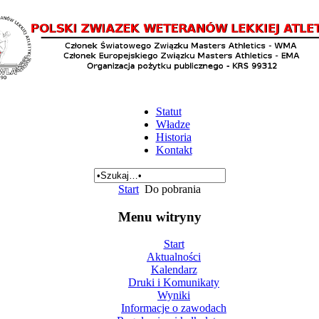
Statut
Władze
Historia
Kontakt
Start
Do pobrania
Menu witryny
Start
Aktualności
Kalendarz
Druki i Komunikaty
Wyniki
Informacje o zawodach