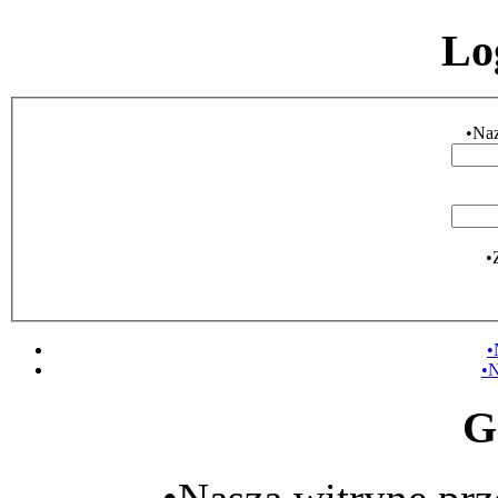
Lo
•Na
•
•
•N
G