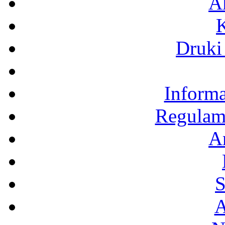
A
K
Druki
Inform
Regulami
A
S
A