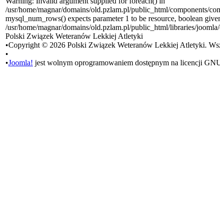
Warning: Invalid argument supplied for foreach() in
/usr/home/magnar/domains/old.pzlam.pl/public_html/components/com
mysql_num_rows() expects parameter 1 to be resource, boolean give
/usr/home/magnar/domains/old.pzlam.pl/public_html/libraries/joomla
Polski Związek Weteranów Lekkiej Atletyki
•Copyright © 2026 Polski Związek Weteranów Lekkiej Atletyki. Wsz
•
•
Joomla!
jest wolnym oprogramowaniem dostępnym na licencji GN