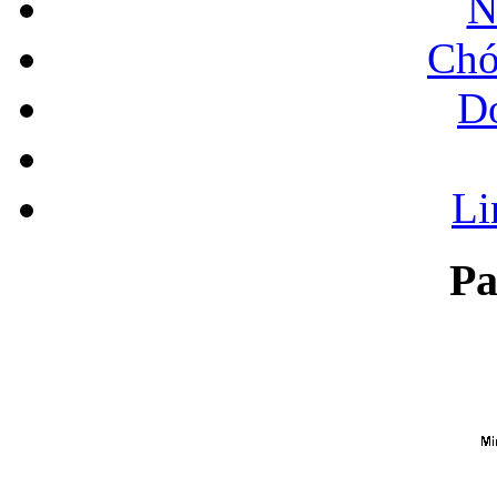
N
Chó
Do
L
Pa