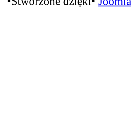
•Stworzone dzięki•
Joomla