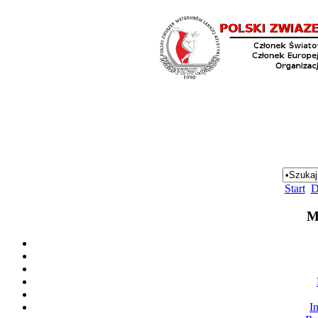
Start
D
M
I