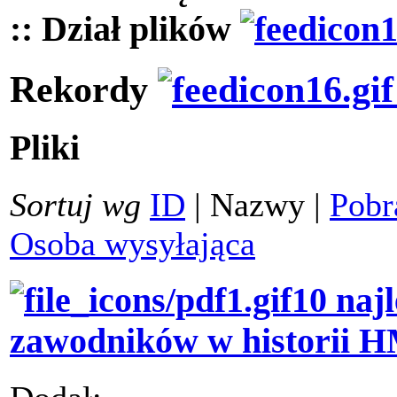
:: Dział plików
Rekordy
Pliki
Sortuj wg
ID
| Nazwy |
Pobr
Osoba wysyłająca
10 naj
zawodników w historii 