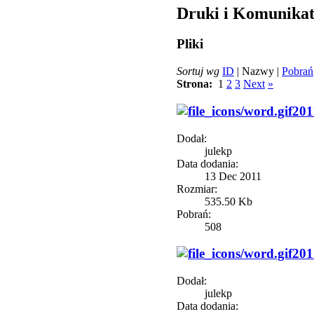
Druki i Komunika
Pliki
Sortuj wg
ID
| Nazwy |
Pobrań
Strona:
1
2
3
Next
»
20
Dodał:
julekp
Data dodania:
13 Dec 2011
Rozmiar:
535.50 Kb
Pobrań:
508
201
Dodał:
julekp
Data dodania: