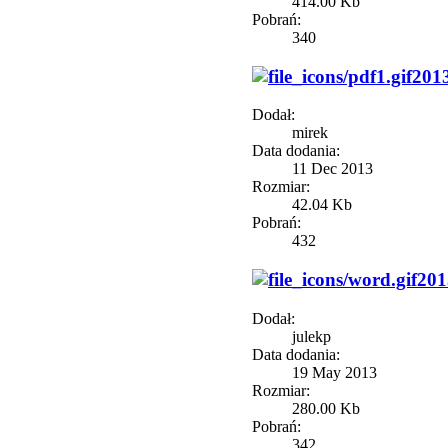
414.00 Kb
Pobrań:
340
201
Dodał:
mirek
Data dodania:
11 Dec 2013
Rozmiar:
42.04 Kb
Pobrań:
432
201
Dodał:
julekp
Data dodania:
19 May 2013
Rozmiar:
280.00 Kb
Pobrań:
342