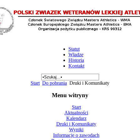
Statut
Władze
Historia
Kontakt
Start
Do pobrania
Druki i Komunikaty
Menu witryny
Start
Aktualności
Kalendarz
Druki i Komunikaty
Wyniki
Informacje o zawodach