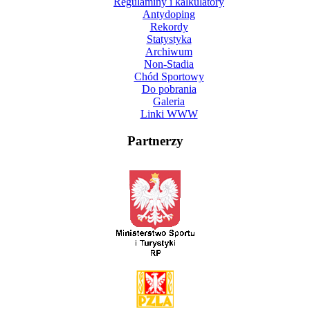
Regulaminy i kalkulatory
Antydoping
Rekordy
Statystyka
Archiwum
Non-Stadia
Chód Sportowy
Do pobrania
Galeria
Linki WWW
Partnerzy